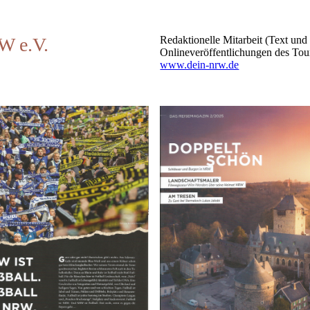
W e.V.
Redaktionelle Mitarbeit (Text un
Onlineveröffentlichungen des To
www.dein-nrw.de