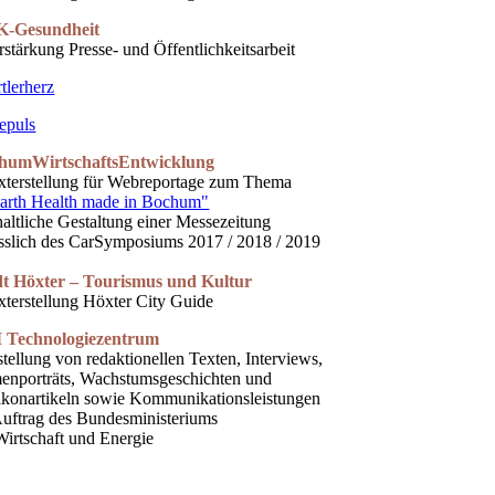
-Gesundheit
rstärkung Presse- und Öffentlichkeitsarbeit
tlerherz
epuls
humWirtschaftsEntwicklung
xterstellung für Webreportage zum Thema
arth Health made in Bochum"
haltliche Gestaltung einer Messezeitung
sslich des CarSymposiums 2017 / 2018 / 2019
dt Höxter – Tourismus und Kultur
xterstellung Höxter City Guide
 Technologiezentrum
stellung von redaktionellen Texten, Interviews,
enporträts, Wachstumsgeschichten und
ikonartikeln sowie Kommunikationsleistungen
uftrag des Bundesministeriums
Wirtschaft und Energie