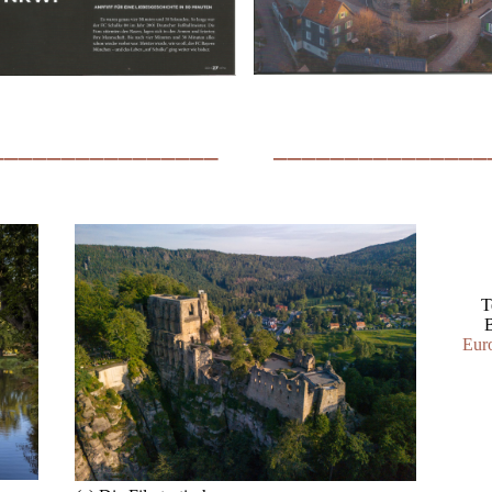
________________
_______________
T
B
Eur