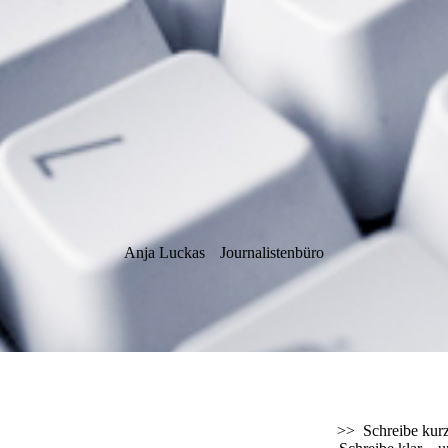
Anja Luckas
Journalistenbüro
>> Schreibe kurz