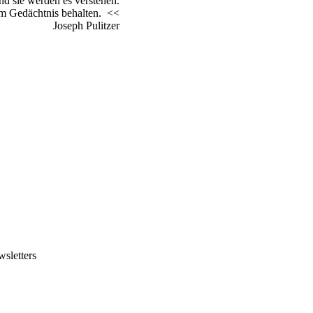
nd sie werden es verstehen.
 im Gedächtnis behalten. <<
Joseph Pulitzer
sletters