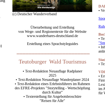
hung
DAK
• Ve
(c) Deutscher Wanderverband
e
Spor
Ruh
Überarbeitung und Erstellung
von Wege- und Regionentexte für die Website
Boc
www.wanderbares-deutschland.de
• Te
"Sm
Erstellung eines Sprachstyleguides
bH
• In
________________________
anlä
Sta
Teutoburger Wald Tourismus
• Te
• Text-Redaktion Neuauflage Radplaner
VDI
2025
• Er
• Text-Redaktion Neuauflage Wanderplaner 2024
Firm
• Text-Redaktion eines Erlebnisführers im Rahmen
Lex
des EFRE-Projektes "Storytelling - Wertschöpfung
im A
durch Kultur"
für 
• Texterstellung für Angebotsbroschüre
"Reisen für Alle"