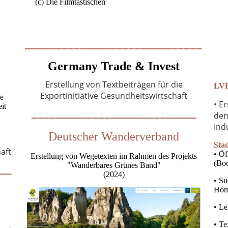
(c) Die Filmtastischen
_____________________________
Germany Trade & Invest
Erstellung von Textbeiträgen für die
LVR
Exportinitiative Gesundheitswirtschaft
de
• E
___________________________
it
den
In
Deutscher Wanderverband
Sta
aft
• Öf
Erstellung von Wegetexten im Rahmen des Projekts
__
(Bo
"Wanderbares Grünes Band"
(2024)
• Su
Hom
• L
• Te