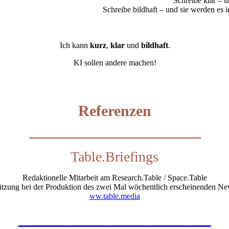
Schreibe klar – u
Schreibe bildhaft – und sie werden es
Ich kann
kurz
,
klar
und
bildhaft
.
KI sollen andere machen!
Refer
enzen
____________________________
Table.Briefings
Redaktionelle Mitarbeit am Research.Table / Space.Table
ützung bei der Produktion des zwei Mal wöchentlich erscheinenden New
ww.table.media
_____________________________